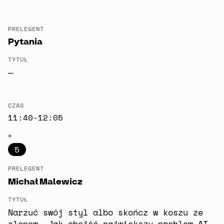
—
PRELEGENT
Pytania
TYTUŁ
—
CZAS
11:40-12:05
#
5
PRELEGENT
Michał Malewicz
TYTUŁ
Narzuć swój styl albo skończ w koszu ze
slopem. Jak obejść największy problem AI.