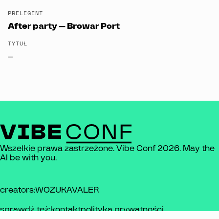
PRELEGENT
After party — Browar Port
TYTUŁ
—
kontakt
Wszelkie prawa zastrzeżone. Vibe Conf 2026. May the
AI be with you.
creators:
WOZU
KAVALER
sprawdź też:
kontakt
polityka prywatności